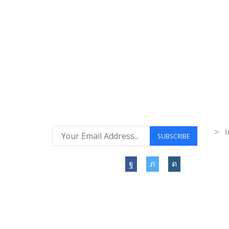
Envío gratuito a
Co
todo el mundo
Inf
> I
Síguenos: