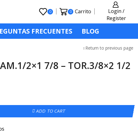
Login /
Carrito
0
0
Register
EGUNTAS FRECUENTES
BLOG
Return to previous page
M.1/2×1 7/8 – TOR.3/8×2 1/2
ADD TO CART
os