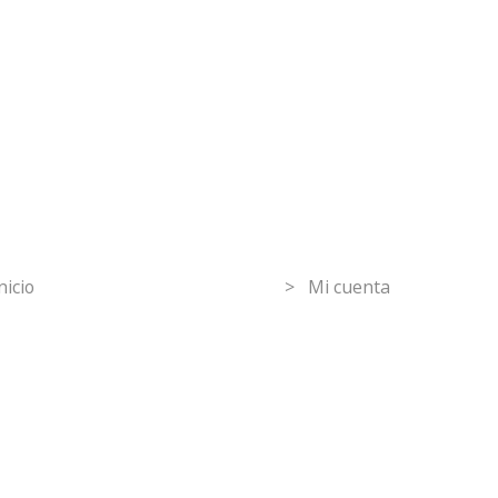
mpras seguras
30 DÍAS DE
DEVOLUCIÓN
GRATUITOS
ormation
Mi Cuenta
nicio
> Mi cuenta