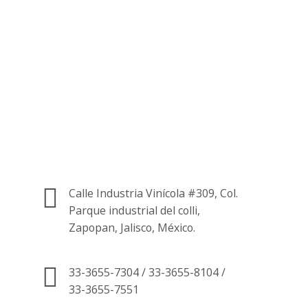
Atención al cliente
24 horas
Información de
contacto.
Calle Industria Vinícola #309, Col.
Parque industrial del colli,
Zapopan, Jalisco, México.
33-3655-7304 / 33-3655-8104 /
33-3655-7551