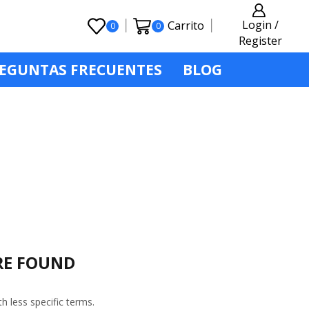
Login /
Carrito
0
0
Register
EGUNTAS FRECUENTES
BLOG
Return to previous page
RE FOUND
h less specific terms.