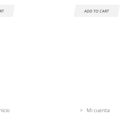
RT
ADD TO CART
mpras seguras
30 DÍAS DE
DEVOLUCIÓN
GRATUITOS
ormation
Mi Cuenta
nicio
> Mi cuenta