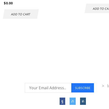
$
0.00
ADD TO CA
ADD TO CART
Envío gratuito a
Co
todo el mundo
Inf
> I
Síguenos: