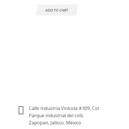
ADD TO CART
Atención al cliente
24 horas
Información de
contacto.
Calle Industria Vinícola #309, Col.
Parque industrial del colli,
Zapopan, Jalisco, México.