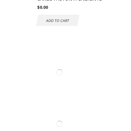
$
0.00
ADD TO CART
Información de
contacto.