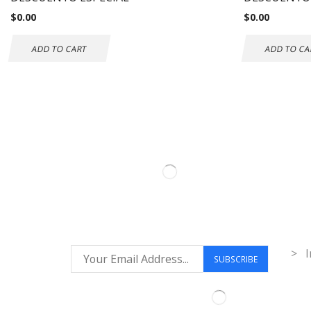
$
0.00
$
0.00
ADD TO CART
ADD TO CA
Inf
> I
Síguenos: