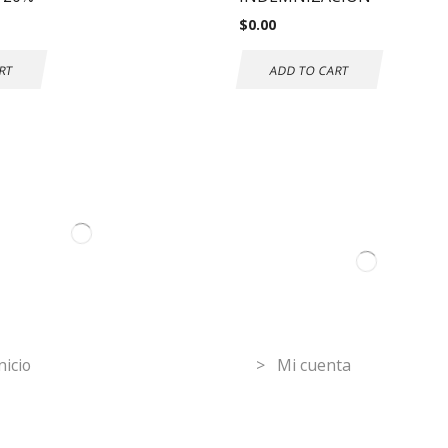
$
0.00
RT
ADD TO CART
ormation
Mi Cuenta
nicio
> Mi cuenta