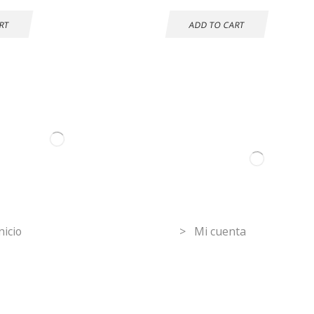
RT
ADD TO CART
ormation
Mi Cuenta
nicio
> Mi cuenta