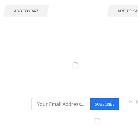
ADD TO CART
ADD TO CA
Inf
> I
Síguenos: