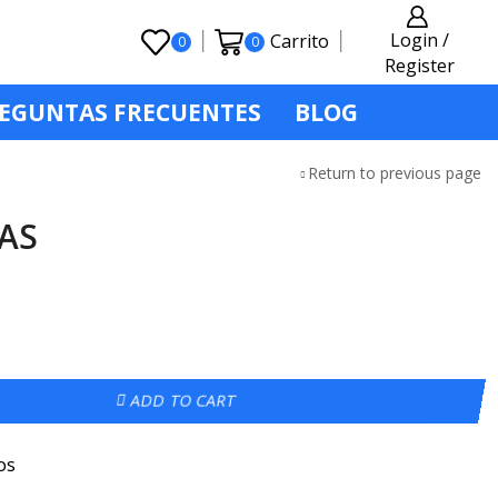
Login /
Carrito
0
0
Register
EGUNTAS FRECUENTES
BLOG
Return to previous page
AS
ADD TO CART
os