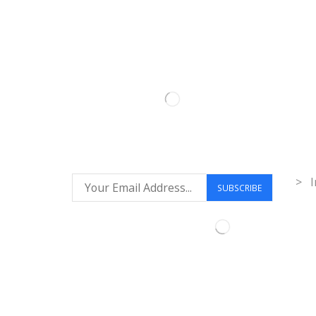
Inf
> I
Síguenos: