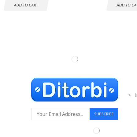
ADD TO CART
ADD TO CA
Inf
> I
Síguenos: