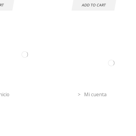
RT
ADD TO CART
ormation
Mi Cuenta
nicio
> Mi cuenta