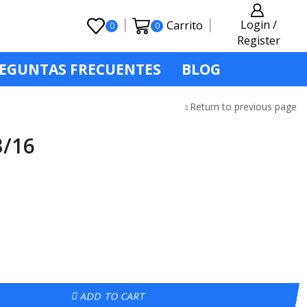
Login /
Carrito
0
0
Register
EGUNTAS FRECUENTES
BLOG
Return to previous page
3/16
ADD TO CART