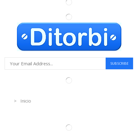
Information
> Inicio
Información de contacto.