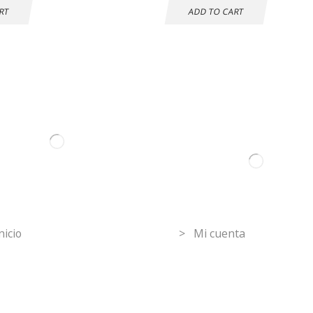
RT
ADD TO CART
ormation
Mi Cuenta
nicio
> Mi cuenta