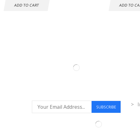
ADD TO CART
ADD TO CA
Inf
> I
Síguenos: