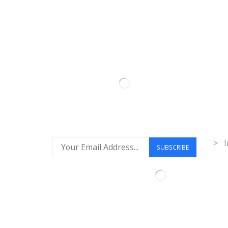
Inf
> I
Síguenos: