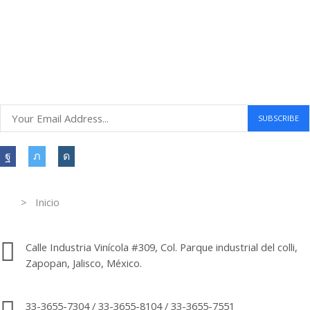
Compras seguras
30 DÍAS DE DEVOLUCIÓN GRATUITOS
Atención al cliente 24 horas
Information
> Inicio
Información de contacto.
Calle Industria Vinícola #309, Col. Parque industrial del colli,
Zapopan, Jalisco, México.
33-3655-7304 / 33-3655-8104 / 33-3655-7551