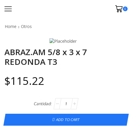
0
Home
Otros
ABRAZ.AM 5/8 x 3 x 7
REDONDA T3
$
115.22
ADD TO CART