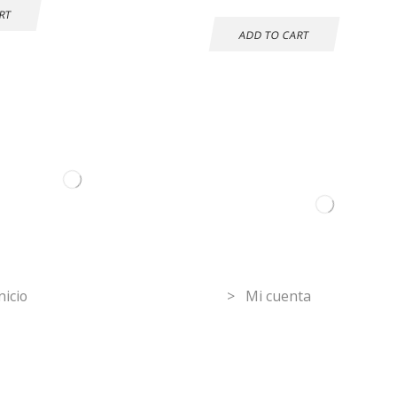
RT
ADD TO CART
ormation
Mi Cuenta
nicio
> Mi cuenta