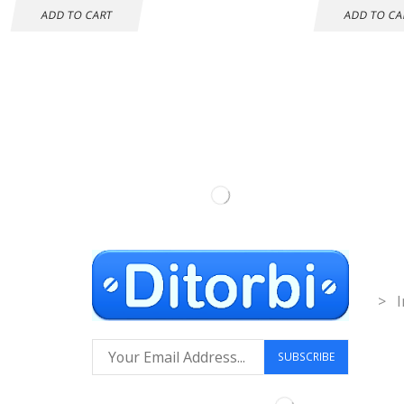
ADD TO CART
ADD TO CA
Inf
> I
Síguenos: