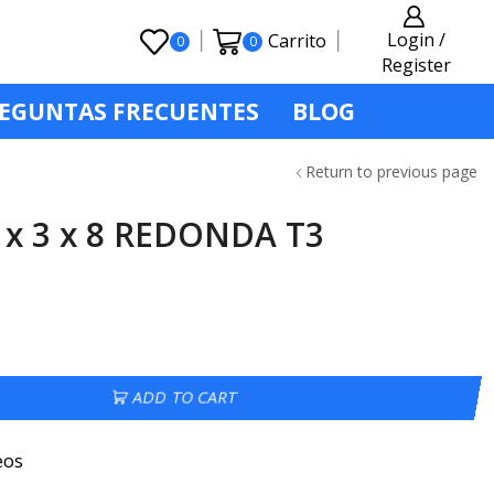
Login /
Carrito
0
0
Register
EGUNTAS FRECUENTES
BLOG
Return to previous page
 x 3 x 8 REDONDA T3
ADD TO CART
eos