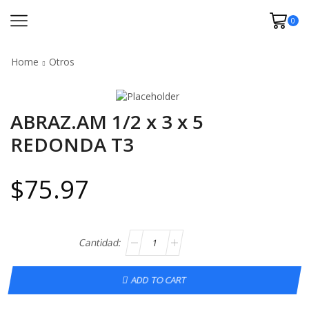
0
Home
Otros
ABRAZ.AM 1/2 x 3 x 5
REDONDA T3
$
75.97
ADD TO CART