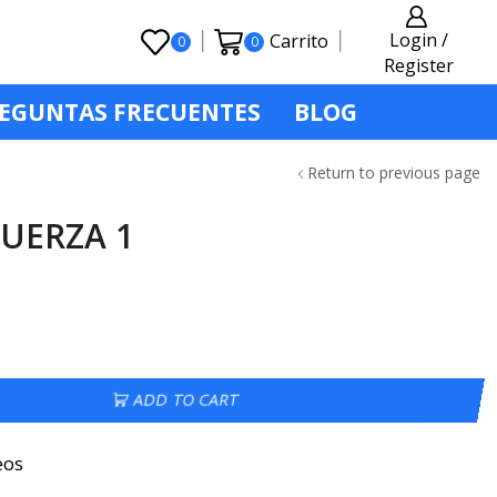
Login /
Carrito
0
0
Register
EGUNTAS FRECUENTES
BLOG
Return to previous page
UERZA 1
ADD TO CART
eos