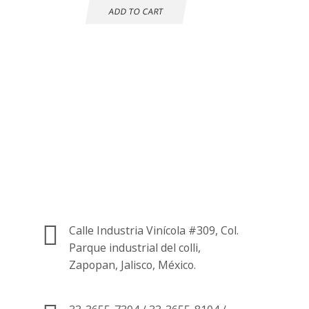
ADD TO CART
Atención al cliente
24 horas
Información de
contacto.
Calle Industria Vinícola #309, Col.
Parque industrial del colli,
Zapopan, Jalisco, México.