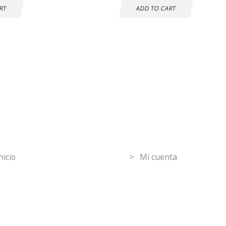
RT
ADD TO CART
mpras seguras
30 DÍAS DE
DEVOLUCIÓN
GRATUITOS
ormation
Mi Cuenta
nicio
> Mi cuenta