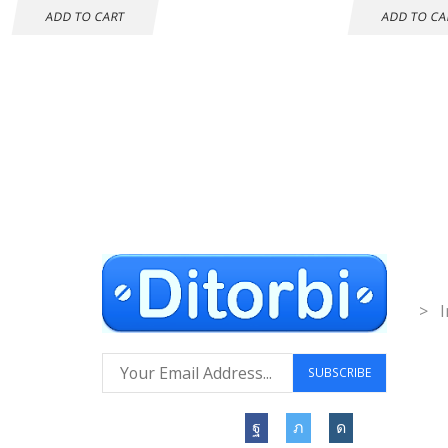
ADD TO CART
ADD TO CA
Envío gratuito a
Co
todo el mundo
Inf
> I
Síguenos: