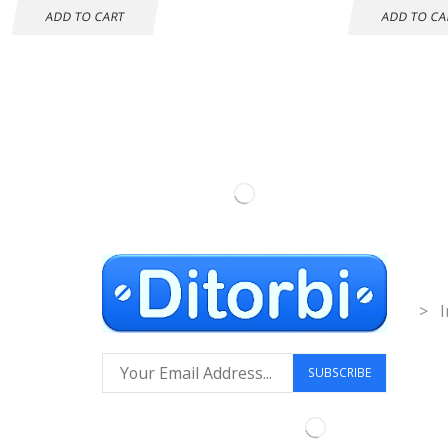
ADD TO CART
ADD TO CA
Inf
> I
Síguenos: