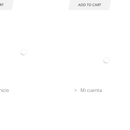
RT
ADD TO CART
ormation
Mi Cuenta
nicio
> Mi cuenta