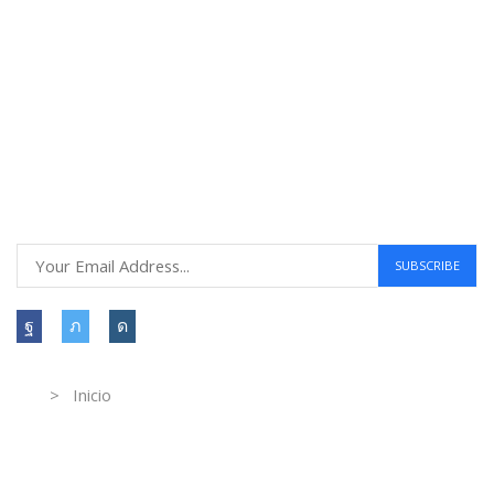
Compras seguras
30 DÍAS DE DEVOLUCIÓN GRATUITOS
Atención al cliente 24 horas
Information
> Inicio
Información de contacto.
Calle Industria Vinícola #309, Col. Parque industrial del colli,
Zapopan, Jalisco, México.