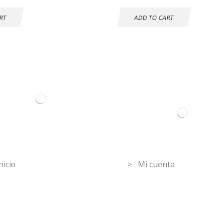
RT
ADD TO CART
ormation
Mi Cuenta
nicio
> Mi cuenta