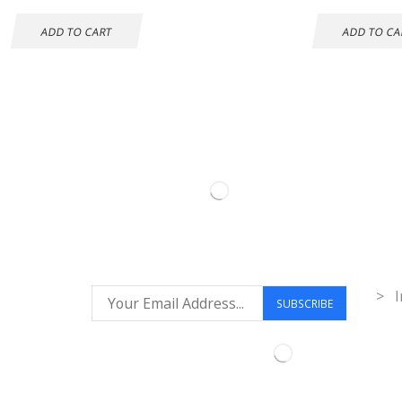
ADD TO CART
ADD TO CA
Inf
> I
Síguenos: