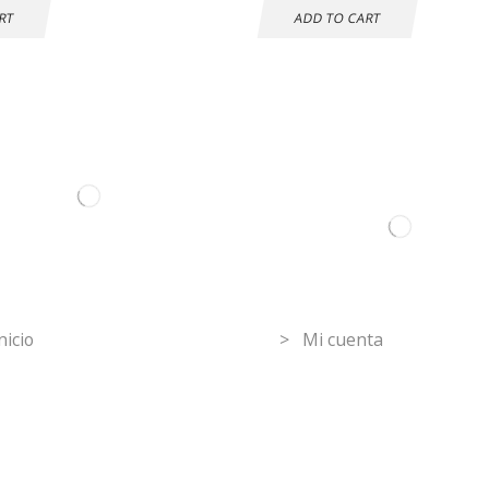
RT
ADD TO CART
ormation
Mi Cuenta
nicio
> Mi cuenta