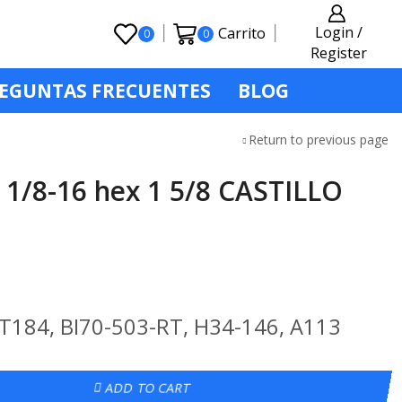
Login /
Carrito
0
0
Register
EGUNTAS FRECUENTES
BLOG
Return to previous page
/8-16 hex 1 5/8 CASTILLO
T184, BI70-503-RT, H34-146, A113
ADD TO CART