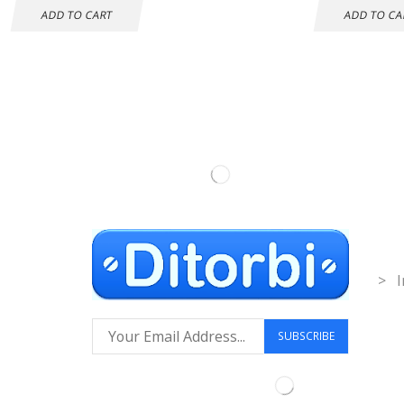
ADD TO CART
ADD TO CA
Inf
> I
Síguenos: