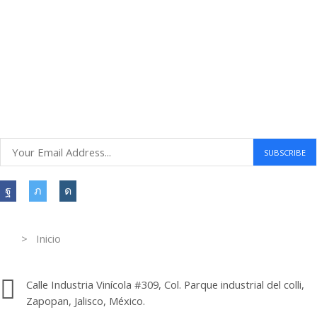
Envío gratuito a todo el mundo
Compras seguras
30 DÍAS DE DEVOLUCIÓN GRATUITOS
Atención al cliente 24 horas
Information
> Inicio
Información de contacto.
Calle Industria Vinícola #309, Col. Parque industrial del colli,
Zapopan, Jalisco, México.