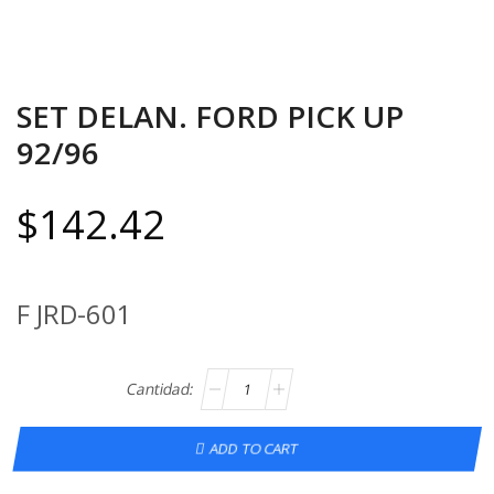
SET DELAN. FORD PICK UP
92/96
$
142.42
F JRD-601
ADD TO CART