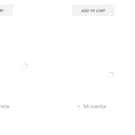
RT
ADD TO CART
ormation
Mi Cuenta
nicio
> Mi cuenta