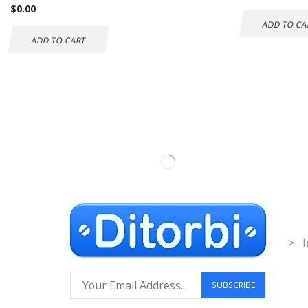
$
0.00
ADD TO CA
ADD TO CART
Inf
> I