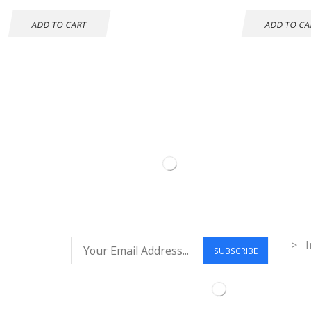
ADD TO CART
ADD TO CA
Inf
> I
Síguenos: