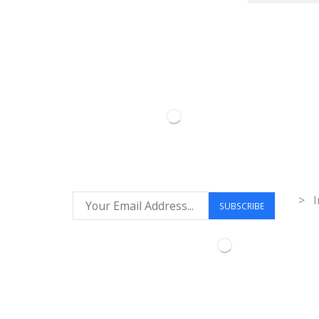
Inf
> I
Síguenos: