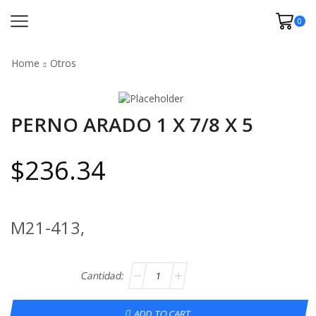
0
Home
Otros
PERNO ARADO 1 X 7/8 X 5
$
236.34
M21-413,
ADD TO CART