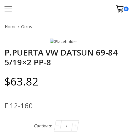
0
Home
Otros
P.PUERTA VW DATSUN 69-84
5/19×2 PP-8
$
63.82
F 12-160