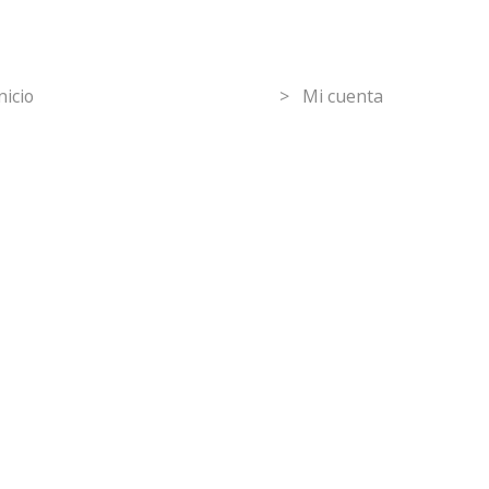
ormation
Mi Cuenta
nicio
> Mi cuenta