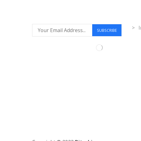
Inf
> I
Síguenos: