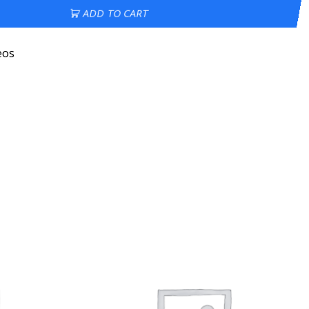
ADD TO CART
eos