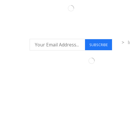
Inf
> I
Síguenos: