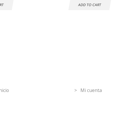
RT
ADD TO CART
mpras seguras
30 DÍAS DE
DEVOLUCIÓN
GRATUITOS
ormation
Mi Cuenta
nicio
> Mi cuenta