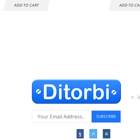
ADD TO CART
ADD TO CA
Envío gratuito a
Co
todo el mundo
Inf
> I
Síguenos: