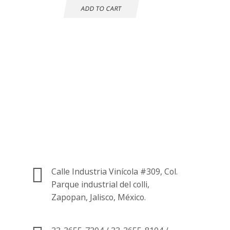
ADD TO CART
Atención al cliente
24 horas
Información de
contacto.
Calle Industria Vinícola #309, Col.
Parque industrial del colli,
Zapopan, Jalisco, México.