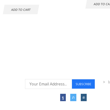
ADD TO CA
ADD TO CART
Envío gratuito a
Co
todo el mundo
Inf
> I
Síguenos: