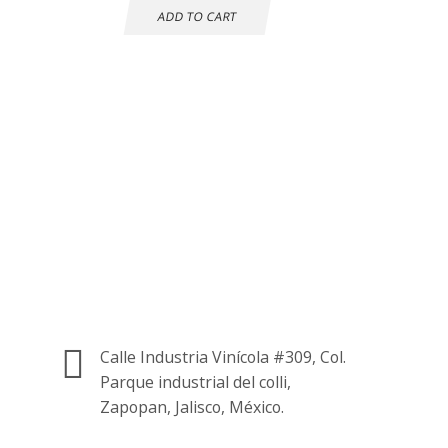
ADD TO CART
Atención al cliente
24 horas
Información de
contacto.
Calle Industria Vinícola #309, Col.
Parque industrial del colli,
Zapopan, Jalisco, México.