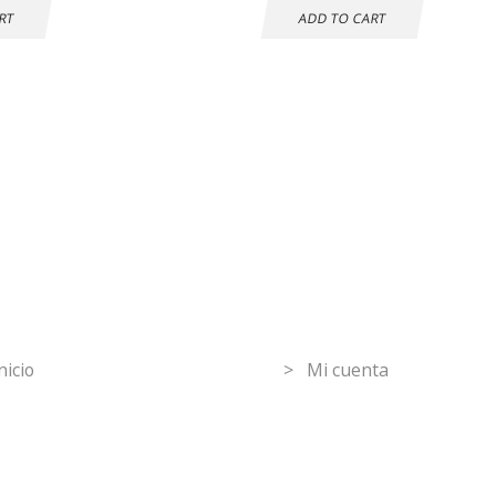
RT
ADD TO CART
mpras seguras
30 DÍAS DE
DEVOLUCIÓN
GRATUITOS
ormation
Mi Cuenta
nicio
> Mi cuenta