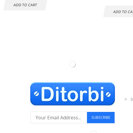
ADD TO CART
ADD TO CA
Inf
> I
Síguenos: