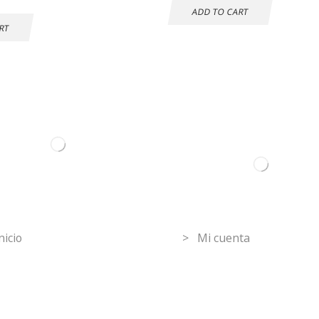
ADD TO CART
RT
ormation
Mi Cuenta
nicio
> Mi cuenta