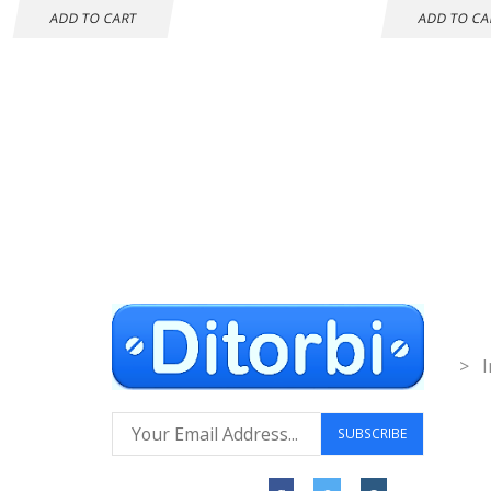
ADD TO CART
ADD TO CA
Envío gratuito a
Co
todo el mundo
Inf
> I
Síguenos: