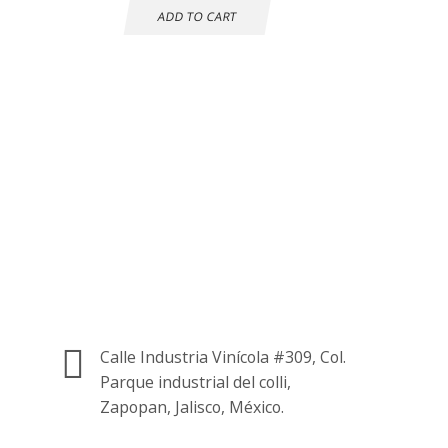
ADD TO CART
Atención al cliente
24 horas
Información de
contacto.
Calle Industria Vinícola #309, Col.
Parque industrial del colli,
Zapopan, Jalisco, México.