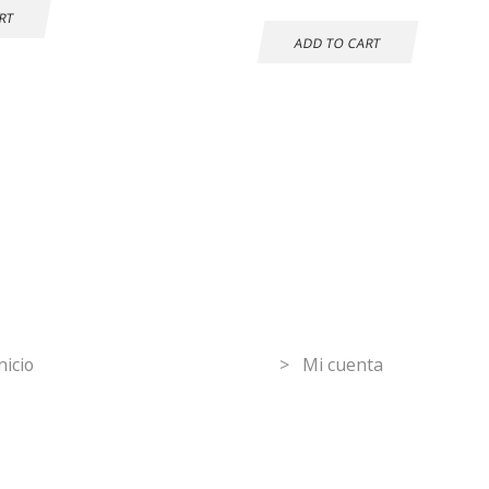
RT
ADD TO CART
mpras seguras
30 DÍAS DE
DEVOLUCIÓN
GRATUITOS
ormation
Mi Cuenta
nicio
> Mi cuenta