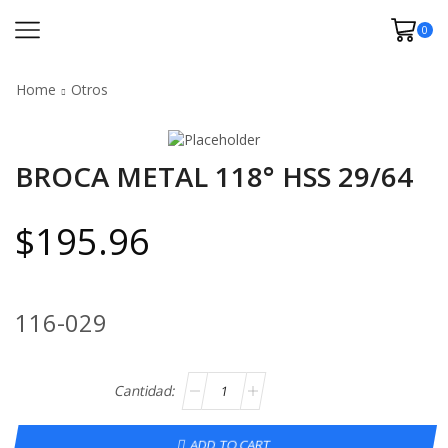
0
Home
Otros
BROCA METAL 118° HSS 29/64
$
195.96
116-029
ADD TO CART