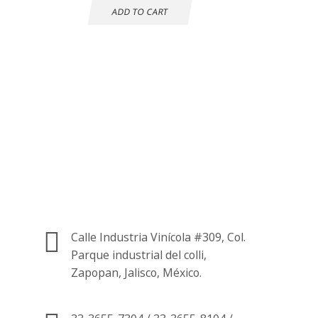
ADD TO CART
Atención al cliente
24 horas
Información de
contacto.
Calle Industria Vinícola #309, Col.
Parque industrial del colli,
Zapopan, Jalisco, México.