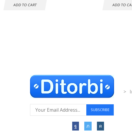
ADD TO CART
ADD TO CA
Envío gratuito a
Co
todo el mundo
Inf
> I
Síguenos: