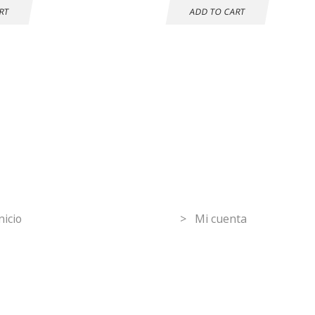
RT
ADD TO CART
mpras seguras
30 DÍAS DE
DEVOLUCIÓN
GRATUITOS
ormation
Mi Cuenta
nicio
> Mi cuenta