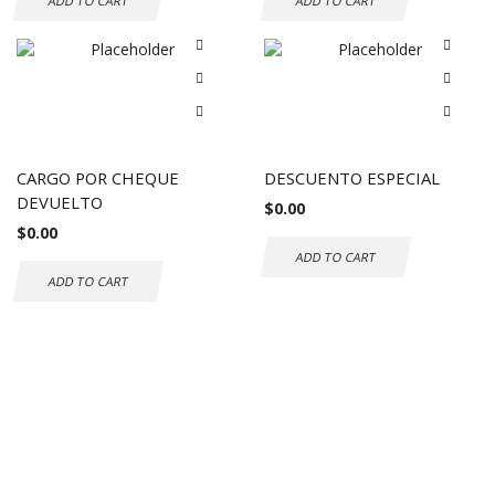
ADD TO CART
ADD TO CART
CARGO POR CHEQUE
DESCUENTO ESPECIAL
DEVUELTO
$
0.00
$
0.00
ADD TO CART
ADD TO CART
Envío gratuito a todo el mundo
Compras seguras
30 DÍAS DE DEVOLUCIÓN GRATUITOS