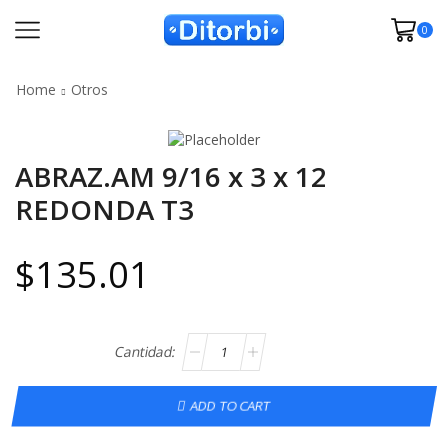
0
Home
Otros
ABRAZ.AM 9/16 x 3 x 12
REDONDA T3
$
135.01
ADD TO CART