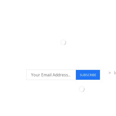
Inf
> I
Síguenos: