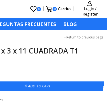
Login /
Carrito
0
0
Register
EGUNTAS FRECUENTES
BLOG
Return to previous page
 x 3 x 11 CUADRADA T1
ADD TO CART
os