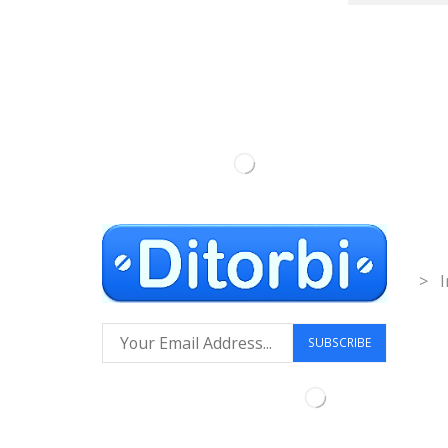
Inf
> I
Síguenos: