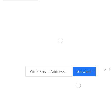
Inf
> I
Síguenos: