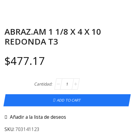
ABRAZ.AM 1 1/8 X 4 X 10
REDONDA T3
$
477.17
ADD TO CART
Añadir a la lista de deseos
SKU:
703141123