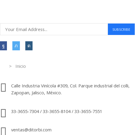
Atención al cliente 24 horas
Information
> Inicio
Información de contacto.
Calle Industria Vinícola #309, Col. Parque industrial del colli,
Zapopan, Jalisco, México.
33-3655-7304 / 33-3655-8104 / 33-3655-7551
ventas@ditorbi.com