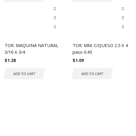
TOR. MAQUINA NATURAL
TOR. MM. C/QUESO 2.5 X 4
3/16 X 3/4
paso 0.45
$
1.28
$
1.09
ADD TO CART
ADD TO CART
Envío gratuito a todo el mundo
Compras seguras
30 DÍAS DE DEVOLUCIÓN GRATUITOS